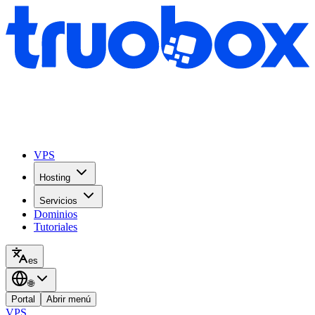
VPS
Hosting
Servicios
Dominios
Tutoriales
es
🌐
Portal
Abrir menú
VPS