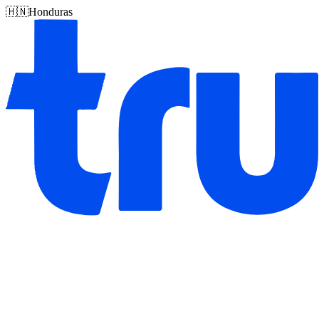
🇭🇳
Honduras