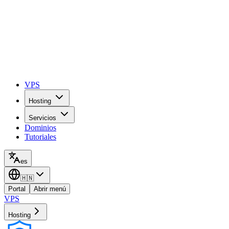
VPS
Hosting
Servicios
Dominios
Tutoriales
es
🇭🇳
Portal
Abrir menú
VPS
Hosting