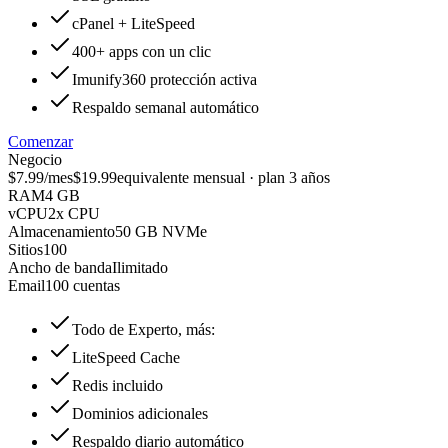
cPanel + LiteSpeed
400+ apps con un clic
Imunify360 protección activa
Respaldo semanal automático
Comenzar
Negocio
$7.99
/mes
$19.99
equivalente mensual · plan 3 años
RAM
4 GB
vCPU
2x CPU
Almacenamiento
50 GB NVMe
Sitios
100
Ancho de banda
Ilimitado
Email
100 cuentas
Todo de Experto, más:
LiteSpeed Cache
Redis incluido
Dominios adicionales
Respaldo diario automático