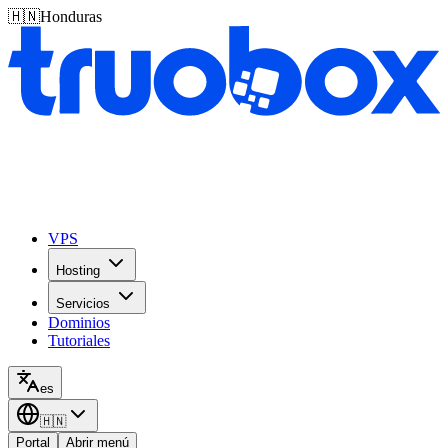
🇭🇳
Honduras
VPS
Hosting
Servicios
Dominios
Tutoriales
es
🇭🇳
Portal
Abrir menú