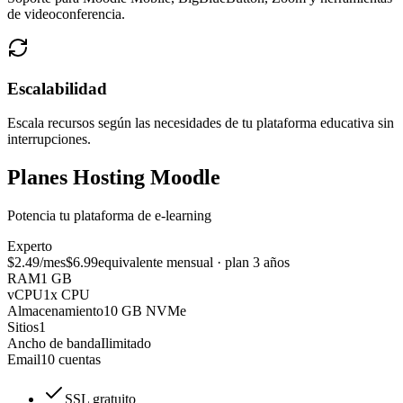
de videoconferencia.
Escalabilidad
Escala recursos según las necesidades de tu plataforma educativa sin
interrupciones.
Planes Hosting Moodle
Potencia tu plataforma de e-learning
Experto
$2.49
/mes
$6.99
equivalente mensual · plan 3 años
RAM
1 GB
vCPU
1x CPU
Almacenamiento
10 GB NVMe
Sitios
1
Ancho de banda
Ilimitado
Email
10 cuentas
SSL gratuito