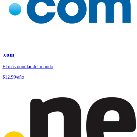
.com
El más popular del mundo
$12.99
/año