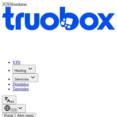
🇭🇳
Honduras
VPS
Hosting
Servicios
Dominios
Tutoriales
es
🇭🇳
Portal
Abrir menú