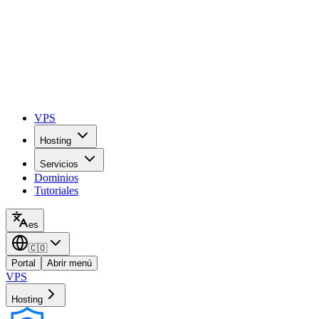
VPS
Hosting
Servicios
Dominios
Tutoriales
es
🇨🇴
Portal
Abrir menú
VPS
Hosting