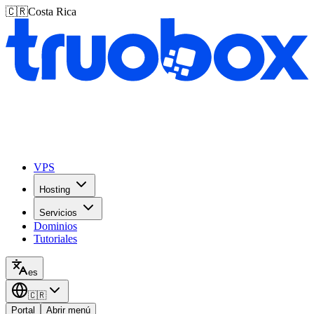
🇨🇷
Costa Rica
VPS
Hosting
Servicios
Dominios
Tutoriales
es
🇨🇷
Portal
Abrir menú