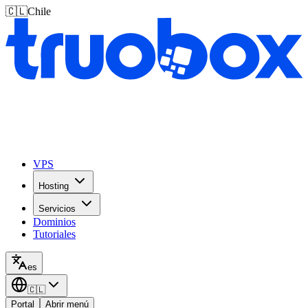
🇨🇱
Chile
VPS
Hosting
Servicios
Dominios
Tutoriales
es
🇨🇱
Portal
Abrir menú