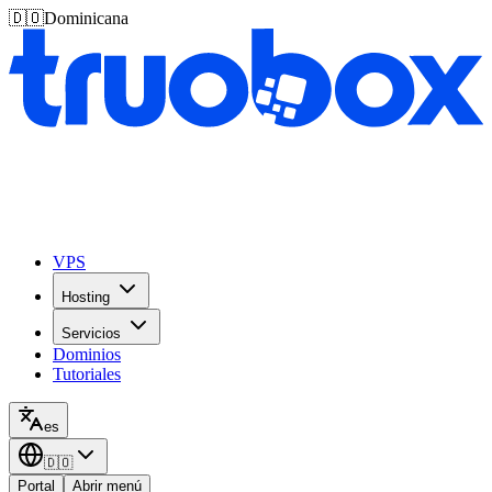
🇩🇴
Dominicana
VPS
Hosting
Servicios
Dominios
Tutoriales
es
🇩🇴
Portal
Abrir menú