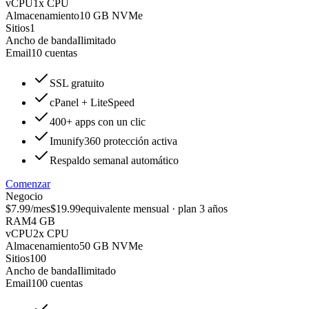
vCPU
1x CPU
Almacenamiento
10 GB NVMe
Sitios
1
Ancho de banda
Ilimitado
Email
10 cuentas
SSL gratuito
cPanel + LiteSpeed
400+ apps con un clic
Imunify360 protección activa
Respaldo semanal automático
Comenzar
Negocio
$7.99
/mes
$19.99
equivalente mensual · plan 3 años
RAM
4 GB
vCPU
2x CPU
Almacenamiento
50 GB NVMe
Sitios
100
Ancho de banda
Ilimitado
Email
100 cuentas