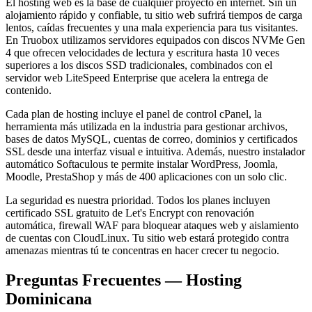
El hosting web es la base de cualquier proyecto en internet. Sin un
alojamiento rápido y confiable, tu sitio web sufrirá tiempos de carga
lentos, caídas frecuentes y una mala experiencia para tus visitantes.
En Truobox utilizamos servidores equipados con discos NVMe Gen
4 que ofrecen velocidades de lectura y escritura hasta 10 veces
superiores a los discos SSD tradicionales, combinados con el
servidor web LiteSpeed Enterprise que acelera la entrega de
contenido.
Cada plan de hosting incluye el panel de control cPanel, la
herramienta más utilizada en la industria para gestionar archivos,
bases de datos MySQL, cuentas de correo, dominios y certificados
SSL desde una interfaz visual e intuitiva. Además, nuestro instalador
automático Softaculous te permite instalar WordPress, Joomla,
Moodle, PrestaShop y más de 400 aplicaciones con un solo clic.
La seguridad es nuestra prioridad. Todos los planes incluyen
certificado SSL gratuito de Let's Encrypt con renovación
automática, firewall WAF para bloquear ataques web y aislamiento
de cuentas con CloudLinux. Tu sitio web estará protegido contra
amenazas mientras tú te concentras en hacer crecer tu negocio.
Preguntas Frecuentes — Hosting
Dominicana