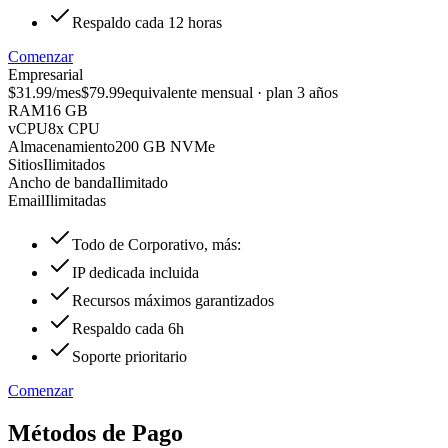
Respaldo cada 12 horas
Comenzar
Empresarial
$31.99
/mes
$79.99
equivalente mensual · plan 3 años
RAM
16 GB
vCPU
8x CPU
Almacenamiento
200 GB NVMe
Sitios
Ilimitados
Ancho de banda
Ilimitado
Email
Ilimitadas
Todo de Corporativo, más:
IP dedicada incluida
Recursos máximos garantizados
Respaldo cada 6h
Soporte prioritario
Comenzar
Métodos de Pago