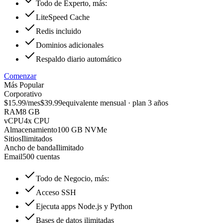
Todo de Experto, más:
LiteSpeed Cache
Redis incluido
Dominios adicionales
Respaldo diario automático
Comenzar
Más Popular
Corporativo
$15.99
/mes
$39.99
equivalente mensual · plan 3 años
RAM
8 GB
vCPU
4x CPU
Almacenamiento
100 GB NVMe
Sitios
Ilimitados
Ancho de banda
Ilimitado
Email
500 cuentas
Todo de Negocio, más:
Acceso SSH
Ejecuta apps Node.js y Python
Bases de datos ilimitadas