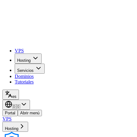
VPS
Hosting
Servicios
Dominios
Tutoriales
es
🇩🇴
Portal
Abrir menú
VPS
Hosting