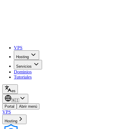
VPS
Hosting
Servicios
Dominios
Tutoriales
es
🇳🇮
Portal
Abrir menú
VPS
Hosting