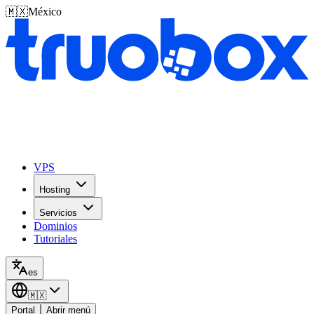
🇲🇽
México
VPS
Hosting
Servicios
Dominios
Tutoriales
es
🇲🇽
Portal
Abrir menú