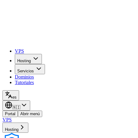
VPS
Hosting
Servicios
Dominios
Tutoriales
es
🇳🇮
Portal
Abrir menú
VPS
Hosting