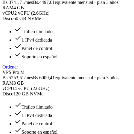
Bs.3741,71
/mes
Bs.4497,61
equivalente mensual · plan 3 años
RAM
4 GB
vCPU
2 vCPU (2.6GHz)
Disco
60 GB NVMe
Tráfico ilimitado
1 IPv4 dedicada
Panel de control
Soporte en español
Ordenar
VPS Pro M
Bs.5253,51
/mes
Bs.6009,41
equivalente mensual · plan 3 años
RAM
8 GB
vCPU
4 vCPU (2.6GHz)
Disco
120 GB NVMe
Tráfico ilimitado
1 IPv4 dedicada
Panel de control
Soporte en español