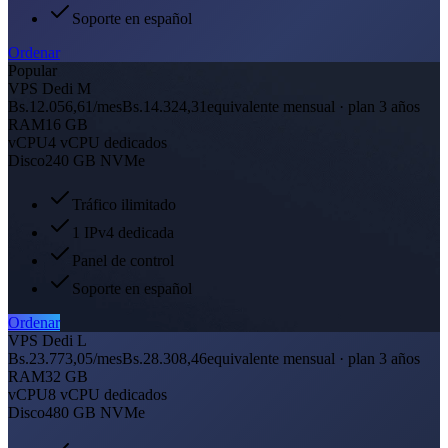
Soporte en español
Ordenar
Popular
VPS Dedi M
Bs.12.056,61
/mes
Bs.14.324,31
equivalente mensual · plan 3 años
RAM
16 GB
vCPU
4 vCPU dedicados
Disco
240 GB NVMe
Tráfico ilimitado
1 IPv4 dedicada
Panel de control
Soporte en español
Ordenar
VPS Dedi L
Bs.23.773,05
/mes
Bs.28.308,46
equivalente mensual · plan 3 años
RAM
32 GB
vCPU
8 vCPU dedicados
Disco
480 GB NVMe