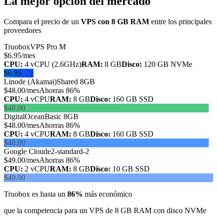
La mejor opción del mercado
Compara el precio de un
VPS con 8 GB RAM
entre los principales
proveedores
Truobox
VPS Pro M
$
6.95
/mes
CPU:
4 vCPU (2.6GHz)
RAM:
8 GB
Disco
:
120 GB NVMe
$
6.95
Linode (Akamai)
Shared 8GB
$
48.00
/mes
Ahorras 86%
CPU:
4 vCPU
RAM:
8 GB
Disco
:
160 GB SSD
$
48.00
DigitalOcean
Basic 8GB
$
48.00
/mes
Ahorras 86%
CPU:
4 vCPU
RAM:
8 GB
Disco
:
160 GB SSD
$
48.00
Google Cloud
e2-standard-2
$
49.00
/mes
Ahorras 86%
CPU:
2 vCPU
RAM:
8 GB
Disco
:
10 GB SSD
$
49.00
Truobox es hasta un
86%
más económico
que la competencia para un VPS de 8 GB RAM con disco NVMe