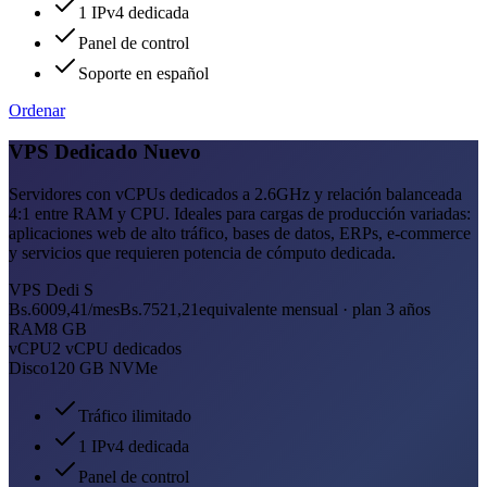
1 IPv4 dedicada
Panel de control
Soporte en español
Ordenar
VPS Dedicado
Nuevo
Servidores con vCPUs dedicados a 2.6GHz y relación balanceada
4:1 entre RAM y CPU. Ideales para cargas de producción variadas:
aplicaciones web de alto tráfico, bases de datos, ERPs, e-commerce
y servicios que requieren potencia de cómputo dedicada.
VPS Dedi S
Bs.6009,41
/mes
Bs.7521,21
equivalente mensual · plan 3 años
RAM
8 GB
vCPU
2 vCPU dedicados
Disco
120 GB NVMe
Tráfico ilimitado
1 IPv4 dedicada
Panel de control