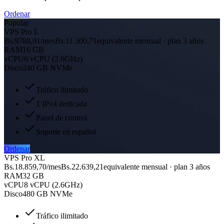
Ordenar
Popular
VPS Pro L
Bs.9788,91
/mes
Bs.11.300,71
equivalente mensual · plan 3 años
RAM
16 GB
vCPU
6 vCPU (2.6GHz)
Disco
240 GB NVMe
Tráfico ilimitado
1 IPv4 dedicada
Panel de control
Soporte en español
Ordenar
VPS Pro XL
Bs.18.859,70
/mes
Bs.22.639,21
equivalente mensual · plan 3 años
RAM
32 GB
vCPU
8 vCPU (2.6GHz)
Disco
480 GB NVMe
Tráfico ilimitado