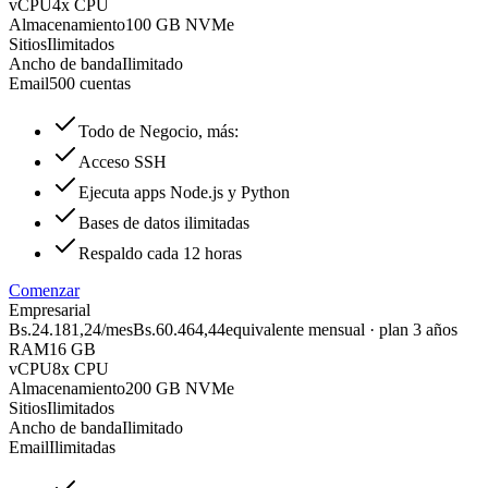
vCPU
4x CPU
Almacenamiento
100 GB NVMe
Sitios
Ilimitados
Ancho de banda
Ilimitado
Email
500 cuentas
Todo de Negocio, más:
Acceso SSH
Ejecuta apps Node.js y Python
Bases de datos ilimitadas
Respaldo cada 12 horas
Comenzar
Empresarial
Bs.24.181,24
/mes
Bs.60.464,44
equivalente mensual · plan 3 años
RAM
16 GB
vCPU
8x CPU
Almacenamiento
200 GB NVMe
Sitios
Ilimitados
Ancho de banda
Ilimitado
Email
Ilimitadas