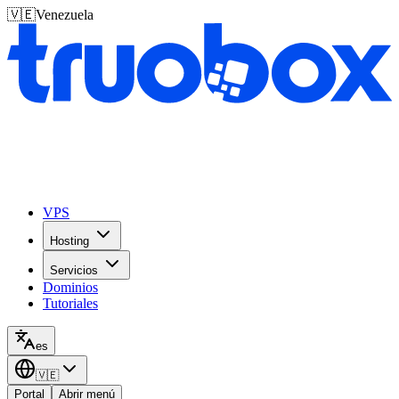
🇻🇪
Venezuela
VPS
Hosting
Servicios
Dominios
Tutoriales
es
🇻🇪
Portal
Abrir menú