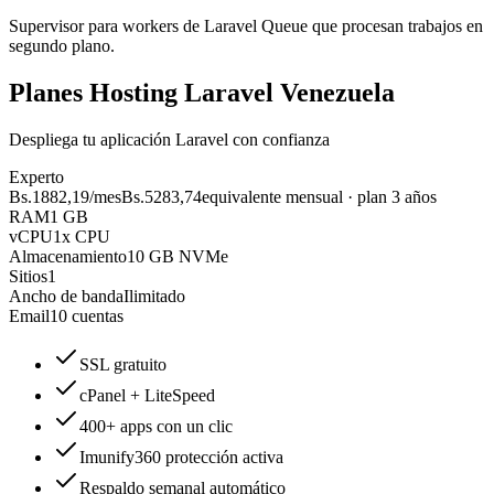
Supervisor para workers de Laravel Queue que procesan trabajos en
segundo plano.
Planes Hosting Laravel Venezuela
Despliega tu aplicación Laravel con confianza
Experto
Bs.1882,19
/mes
Bs.5283,74
equivalente mensual · plan 3 años
RAM
1 GB
vCPU
1x CPU
Almacenamiento
10 GB NVMe
Sitios
1
Ancho de banda
Ilimitado
Email
10 cuentas
SSL gratuito
cPanel + LiteSpeed
400+ apps con un clic
Imunify360 protección activa
Respaldo semanal automático