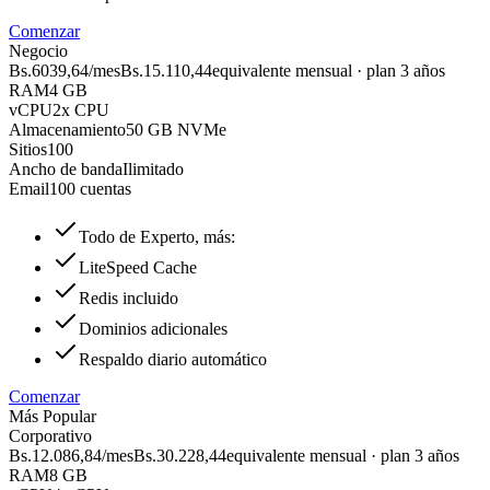
Comenzar
Negocio
Bs.6039,64
/mes
Bs.15.110,44
equivalente mensual · plan 3 años
RAM
4 GB
vCPU
2x CPU
Almacenamiento
50 GB NVMe
Sitios
100
Ancho de banda
Ilimitado
Email
100 cuentas
Todo de Experto, más:
LiteSpeed Cache
Redis incluido
Dominios adicionales
Respaldo diario automático
Comenzar
Más Popular
Corporativo
Bs.12.086,84
/mes
Bs.30.228,44
equivalente mensual · plan 3 años
RAM
8 GB