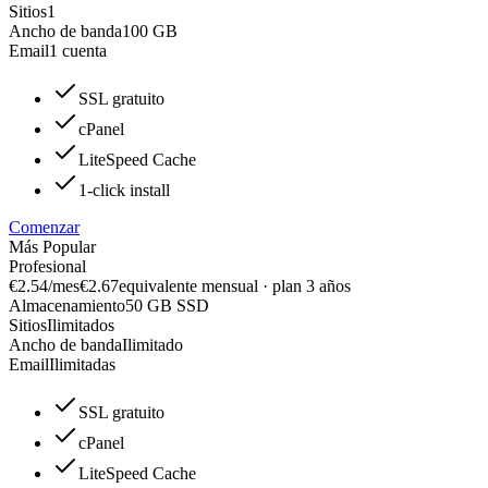
Sitios
1
Ancho de banda
100 GB
Email
1 cuenta
SSL gratuito
cPanel
LiteSpeed Cache
1-click install
Comenzar
Más Popular
Profesional
€2.54
/mes
€2.67
equivalente mensual · plan 3 años
Almacenamiento
50 GB SSD
Sitios
Ilimitados
Ancho de banda
Ilimitado
Email
Ilimitadas
SSL gratuito
cPanel
LiteSpeed Cache