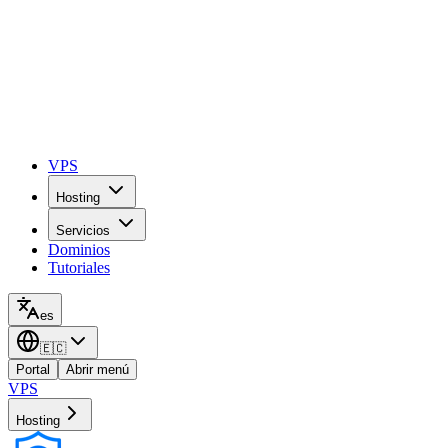
VPS
Hosting
Servicios
Dominios
Tutoriales
es
🇪🇨
Portal
Abrir menú
VPS
Hosting