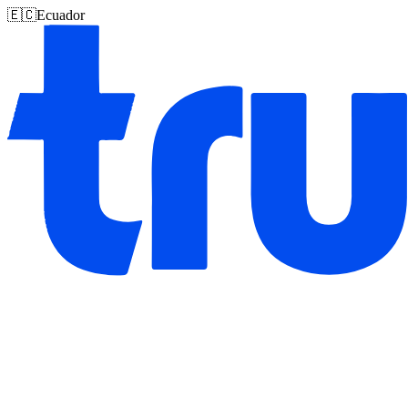
🇪🇨
Ecuador