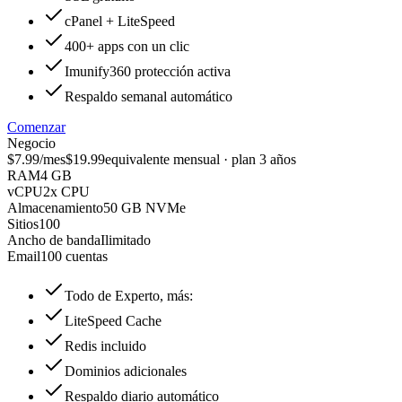
cPanel + LiteSpeed
400+ apps con un clic
Imunify360 protección activa
Respaldo semanal automático
Comenzar
Negocio
$7.99
/mes
$19.99
equivalente mensual · plan 3 años
RAM
4 GB
vCPU
2x CPU
Almacenamiento
50 GB NVMe
Sitios
100
Ancho de banda
Ilimitado
Email
100 cuentas
Todo de Experto, más:
LiteSpeed Cache
Redis incluido
Dominios adicionales
Respaldo diario automático