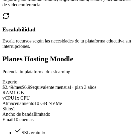
de videoconferencia.
Escalabilidad
Escala recursos según las necesidades de tu plataforma educativa sin
interrupciones.
Planes Hosting Moodle
Potencia tu plataforma de e-learning
Experto
$2.49
/mes
$6.99
equivalente mensual · plan 3 años
RAM
1 GB
vCPU
1x CPU
Almacenamiento
10 GB NVMe
Sitios
1
Ancho de banda
Ilimitado
Email
10 cuentas
SSL gratuito