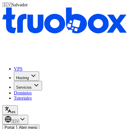
🇸🇻
Salvador
VPS
Hosting
Servicios
Dominios
Tutoriales
es
🇸🇻
Portal
Abrir menú