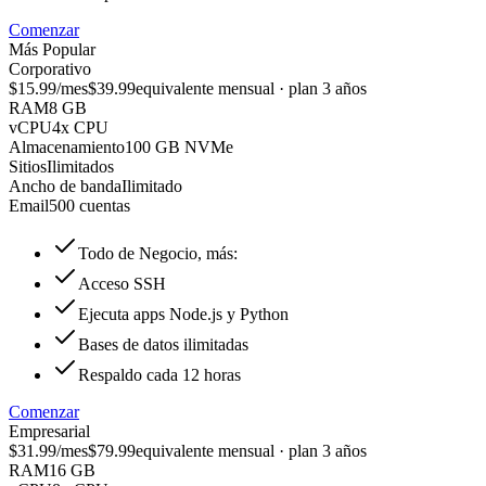
Comenzar
Más Popular
Corporativo
$15.99
/mes
$39.99
equivalente mensual · plan 3 años
RAM
8 GB
vCPU
4x CPU
Almacenamiento
100 GB NVMe
Sitios
Ilimitados
Ancho de banda
Ilimitado
Email
500 cuentas
Todo de Negocio, más:
Acceso SSH
Ejecuta apps Node.js y Python
Bases de datos ilimitadas
Respaldo cada 12 horas
Comenzar
Empresarial
$31.99
/mes
$79.99
equivalente mensual · plan 3 años
RAM
16 GB