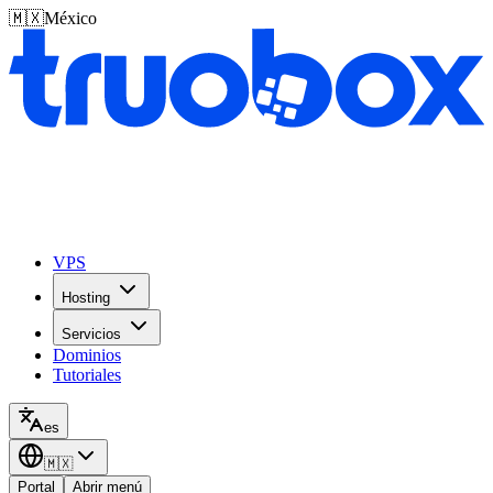
🇲🇽
México
VPS
Hosting
Servicios
Dominios
Tutoriales
es
🇲🇽
Portal
Abrir menú