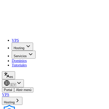
VPS
Hosting
Servicios
Dominios
Tutoriales
es
🇸🇻
Portal
Abrir menú
VPS
Hosting