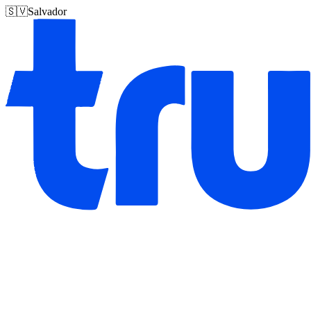
🇸🇻
Salvador