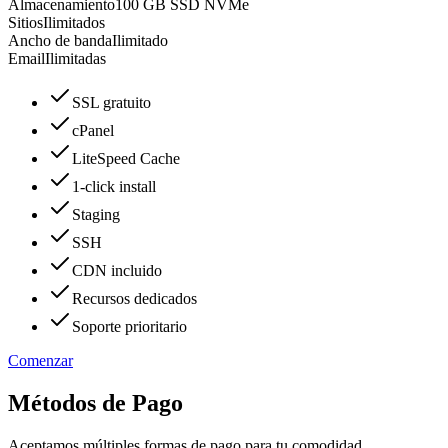
Almacenamiento
100 GB SSD NVMe
Sitios
Ilimitados
Ancho de banda
Ilimitado
Email
Ilimitadas
SSL gratuito
cPanel
LiteSpeed Cache
1-click install
Staging
SSH
CDN incluido
Recursos dedicados
Soporte prioritario
Comenzar
Métodos de Pago
Aceptamos múltiples formas de pago para tu comodidad