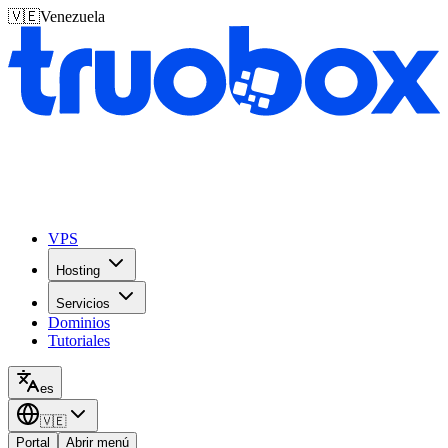
🇻🇪
Venezuela
VPS
Hosting
Servicios
Dominios
Tutoriales
es
🇻🇪
Portal
Abrir menú