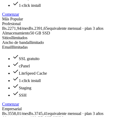
1-click install
Comenzar
Más Popular
Profesional
Bs.2271,94
/mes
Bs.2391,65
equivalente mensual · plan 3 años
Almacenamiento
50 GB SSD
Sitios
Ilimitados
Ancho de banda
Ilimitado
Email
Ilimitadas
SSL gratuito
cPanel
LiteSpeed Cache
1-click install
Staging
SSH
Comenzar
Empresarial
Bs.3558,01
/mes
Bs.3745,41
equivalente mensual · plan 3 años