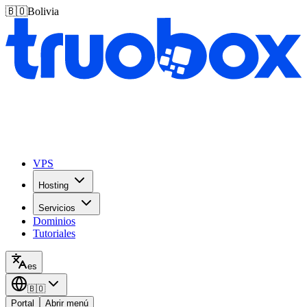
🇧🇴
Bolivia
VPS
Hosting
Servicios
Dominios
Tutoriales
es
🇧🇴
Portal
Abrir menú