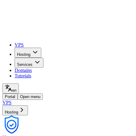
VPS
Hosting
Services
Domains
Tutorials
en
Portal
Open menu
VPS
Hosting