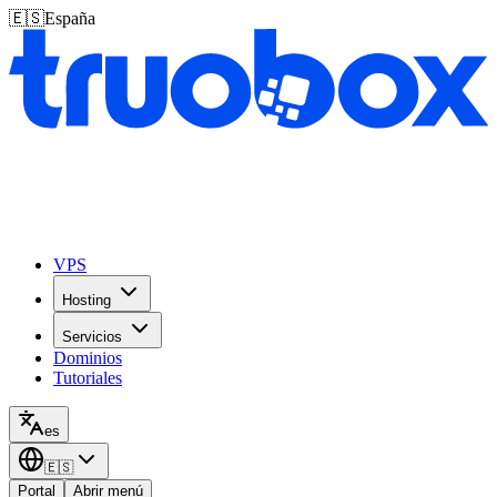
🇪🇸
España
VPS
Hosting
Servicios
Dominios
Tutoriales
es
🇪🇸
Portal
Abrir menú