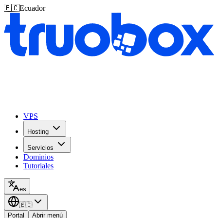
🇪🇨
Ecuador
VPS
Hosting
Servicios
Dominios
Tutoriales
es
🇪🇨
Portal
Abrir menú