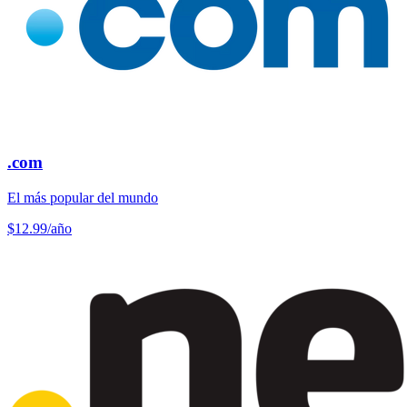
.com
El más popular del mundo
$12.99
/año