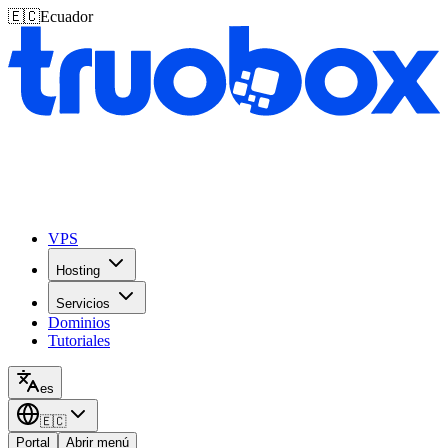
🇪🇨
Ecuador
VPS
Hosting
Servicios
Dominios
Tutoriales
es
🇪🇨
Portal
Abrir menú