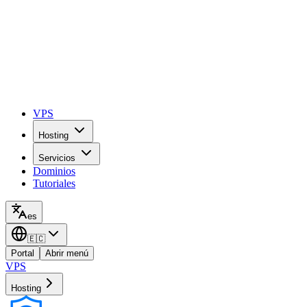
VPS
Hosting
Servicios
Dominios
Tutoriales
es
🇪🇨
Portal
Abrir menú
VPS
Hosting