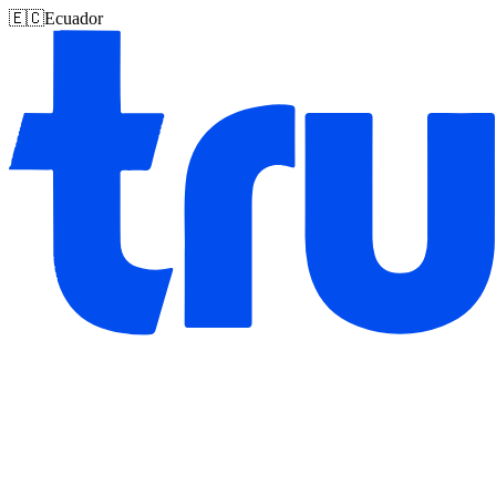
🇪🇨
Ecuador