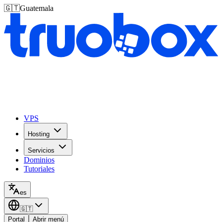
🇬🇹
Guatemala
VPS
Hosting
Servicios
Dominios
Tutoriales
es
🇬🇹
Portal
Abrir menú