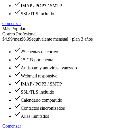
IMAP / POP3 / SMTP
SSL/TLS incluido
Comenzar
Más Popular
Correo Profesional
$4.99
/mes
$6.99
equivalente mensual · plan 3 años
25 cuentas de correo
15 GB por cuenta
Antispam y antivirus avanzado
Webmail responsive
IMAP / POP3 / SMTP
SSL/TLS incluido
Calendario compartido
Contactos sincronizados
Alias ilimitados
Comenzar