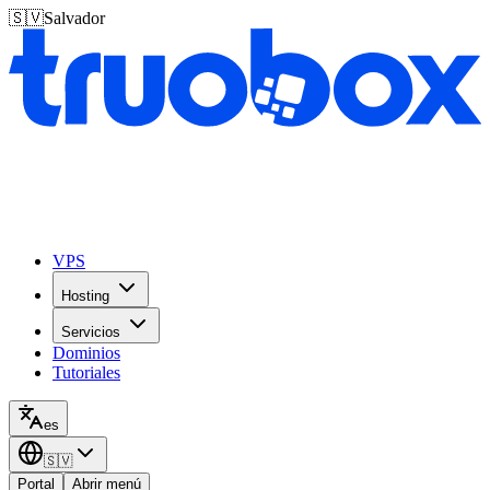
🇸🇻
Salvador
VPS
Hosting
Servicios
Dominios
Tutoriales
es
🇸🇻
Portal
Abrir menú